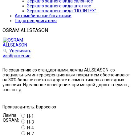
Зеркало заднего вида салонное
Зеркало заднего вида штатное
Зеркало заднего вида "ПОЛИТЕХ"
Автомобильные багажники
Подогрев двигателя
OSRAM ALLSEASON
Увеличить
изображение
По сравнению со стандартными, лампы ALLSEASON со
специальным интерференционным покрытием обеспечивают
на 30% больше света на дороге в самых тяжелых погодных
условиях. Идеальное освещение при мокрой дороге в туман ,
снег и т.д.
Производитель:
Евросоюз
Лампа
H-1
OSRAM:
H-3
H-4
H-7