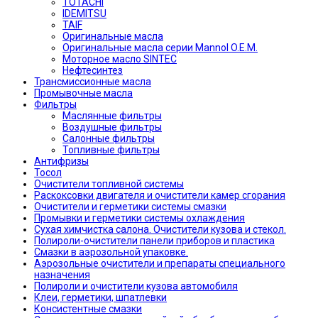
TOTACHI
IDEMITSU
TAIF
Оригинальные масла
Оригинальные масла серии Mannol O.E.M.
Моторное масло SINTEC
Нефтесинтез
Трансмиссионные масла
Промывочные масла
Фильтры
Маслянные фильтры
Воздушные фильтры
Салонные фильтры
Топливные фильтры
Антифризы
Тосол
Очистители топливной системы
Раскоксовки двигателя и очистители камер сгорания
Очистители и герметики системы смазки
Промывки и герметики системы охлаждения
Сухая химчистка салона. Очистители кузова и стекол.
Полироли-очистители панели приборов и пластика
Смазки в аэрозольной упаковке.
Аэрозольные очистители и препараты специального
назначения
Полироли и очистители кузова автомобиля
Клеи, герметики, шпатлевки
Консистентные смазки