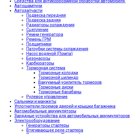
Средства для антикоррозийной обработки автомобиля.
Автошампуни
Автозапчасти
Подвеска передняя
Подвеска задняя
Радиаторы охлаждения
Сцепление
Ремни генератора
Ремень ГРМ
Подшипники
Патрубки системы охлаждения
Насос водяной (Помпа)
Безонасосы
Карбюраторы
Тормозная система
Тормозные колодки
Тормозной цилиндр
Вакуумный усилитель тормозов
Тормозные диски
Тормозные барабаны
Рулевое управление
Сальники и манжеты
Уплотнители проемов дверей и крышки багажника
Автомобильные аккумуляторы
Зарядные устройства для автомобильных аккумуляторов
Электрооборудование
Генераторы стартеры
Втягивающее реле стартера