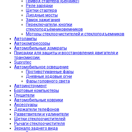
Привод стартера (Бендикс)
Реле зарядки
Щетки стартера
Диодные мосты
Замок зажигания
Переключатели, кнопки
стеклоподъёмниковемников
Моторы стеклоочистителей и стеклоподъемников
Автолампы
Автокомпрессоры
Автомобильные домкраты
Присадки для защиты и восстановления двигателя и
трансмиссии.
Suprotec
Автомобильное освещение
Противотуманные фары
Дневные ходовые огни
Фары головного света
Автоинструмент
Бортовые компьютеры
Глушители
Автомобильные коврики
Аксессуары
Держатели телефонов
Разветвители и удлинители
Щетки стеклоочистителей
Рычаги стеклоочистителя
Зеркало заднего вида