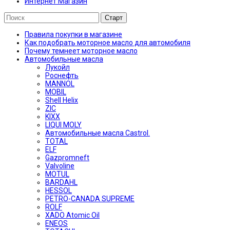
Интернет Магазин
Правила покупки в магазине
Как подобрать моторное масло для автомобиля
Почему темнеет моторное масло
Автомобильные масла
Лукойл
Роснефть
MANNOL
MOBIL
Shell Helix
ZIC
KIXX
LIQUI MOLY
Автомобильные масла Castrol.
TOTAL
ELF
Gazpromneft
Valvoline
MOTUL
BARDAHL
HESSOL
PETRO-CANADA SUPREME
ROLF
XADO Atomic Oil
ENEOS