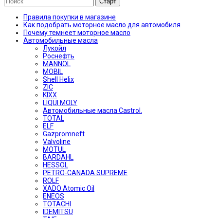
Правила покупки в магазине
Как подобрать моторное масло для автомобиля
Почему темнеет моторное масло
Автомобильные масла
Лукойл
Роснефть
MANNOL
MOBIL
Shell Helix
ZIC
KIXX
LIQUI MOLY
Автомобильные масла Castrol.
TOTAL
ELF
Gazpromneft
Valvoline
MOTUL
BARDAHL
HESSOL
PETRO-CANADA SUPREME
ROLF
XADO Atomic Oil
ENEOS
TOTACHI
IDEMITSU