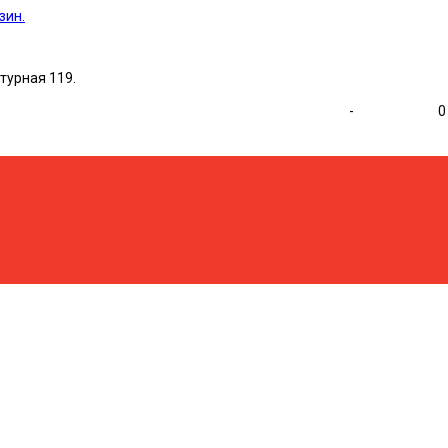
ьтурная 119.
-
0