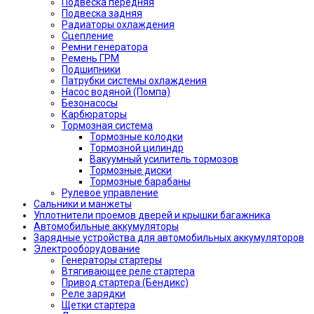
Подвеска передняя
Подвеска задняя
Радиаторы охлаждения
Сцепление
Ремни генератора
Ремень ГРМ
Подшипники
Патрубки системы охлаждения
Насос водяной (Помпа)
Безонасосы
Карбюраторы
Тормозная система
Тормозные колодки
Тормозной цилиндр
Вакуумный усилитель тормозов
Тормозные диски
Тормозные барабаны
Рулевое управление
Сальники и манжеты
Уплотнители проемов дверей и крышки багажника
Автомобильные аккумуляторы
Зарядные устройства для автомобильных аккумуляторов
Электрооборудование
Генераторы стартеры
Втягивающее реле стартера
Привод стартера (Бендикс)
Реле зарядки
Щетки стартера