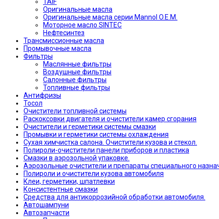
TAIF
Оригинальные масла
Оригинальные масла серии Mannol O.E.M.
Моторное масло SINTEC
Нефтесинтез
Трансмиссионные масла
Промывочные масла
Фильтры
Маслянные фильтры
Воздушные фильтры
Салонные фильтры
Топливные фильтры
Антифризы
Тосол
Очистители топливной системы
Раскоксовки двигателя и очистители камер сгорания
Очистители и герметики системы смазки
Промывки и герметики системы охлаждения
Сухая химчистка салона. Очистители кузова и стекол.
Полироли-очистители панели приборов и пластика
Смазки в аэрозольной упаковке.
Аэрозольные очистители и препараты специального назна
Полироли и очистители кузова автомобиля
Клеи, герметики, шпатлевки
Консистентные смазки
Средства для антикоррозийной обработки автомобиля.
Автошампуни
Автозапчасти