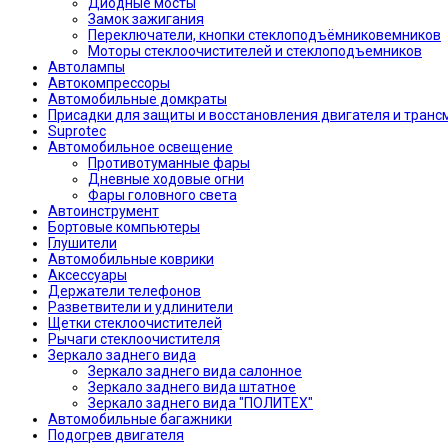
Диодные мосты
Замок зажигания
Переключатели, кнопки стеклоподъёмниковемников
Моторы стеклоочистителей и стеклоподъемников
Автолампы
Автокомпрессоры
Автомобильные домкраты
Присадки для защиты и восстановления двигателя и транс
Suprotec
Автомобильное освещение
Противотуманные фары
Дневные ходовые огни
Фары головного света
Автоинструмент
Бортовые компьютеры
Глушители
Автомобильные коврики
Аксессуары
Держатели телефонов
Разветвители и удлинители
Щетки стеклоочистителей
Рычаги стеклоочистителя
Зеркало заднего вида
Зеркало заднего вида салонное
Зеркало заднего вида штатное
Зеркало заднего вида "ПОЛИТЕХ"
Автомобильные багажники
Подогрев двигателя