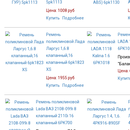
5pk1113
Цена:
1008 руб
Купить
Подробнее
Ремень
Ремен
поликлиновой Лада
LADA 1
Ларгус 1,6.8
6PK10
клапанный,16
Произ
клапанный 6pk1823
"Бала
XS
Цена:
Цена:
1955 руб
Купит
Купить
Подробнее
Ремень поликлиновой
Lada ВАЗ 2108-099i 8
клапанный 2110i 16
Л
клапанный 6PK700