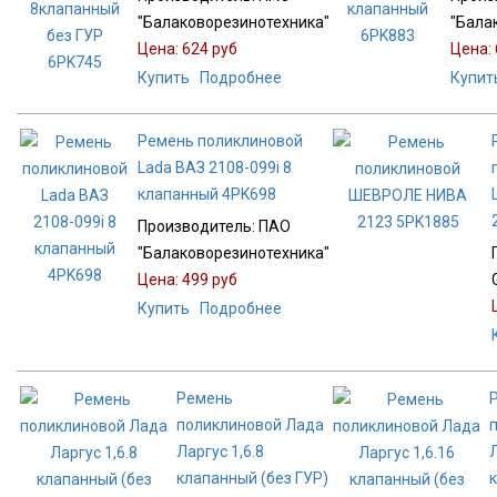
"Балаковорезинотехника"
"Бала
Цена:
624 руб
Цена:
Купить
Подробнее
Купит
Ремень поликлиновой
Lada ВАЗ 2108-099i 8
клапанный 4PK698
Производитель:
ПАО
"Балаковорезинотехника"
Цена:
499 руб
Купить
Подробнее
Ремень
поликлиновой Лада
Ларгус 1,6.8
Л
клапанный (без ГУР)