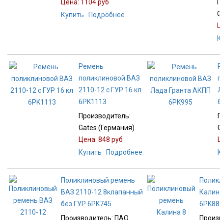
Цена:
1104 руб
Купить
Подробнее
Ремень
поликлиновой ВАЗ
2110-12 с ГУР 16 кл
6PK1113
Производитель:
Gates (Германия)
Цена:
848 руб
Купить
Подробнее
Поликлиновый ремень
Полик
ВАЗ 2110-12 8клапанный
Калин
без ГУР 6PK745
6PK88
Производитель:
ПАО
Произ