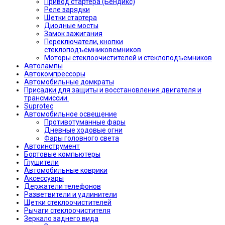
Привод стартера (Бендикс)
Реле зарядки
Щетки стартера
Диодные мосты
Замок зажигания
Переключатели, кнопки
стеклоподъёмниковемников
Моторы стеклоочистителей и стеклоподъемников
Автолампы
Автокомпрессоры
Автомобильные домкраты
Присадки для защиты и восстановления двигателя и
трансмиссии.
Suprotec
Автомобильное освещение
Противотуманные фары
Дневные ходовые огни
Фары головного света
Автоинструмент
Бортовые компьютеры
Глушители
Автомобильные коврики
Аксессуары
Держатели телефонов
Разветвители и удлинители
Щетки стеклоочистителей
Рычаги стеклоочистителя
Зеркало заднего вида