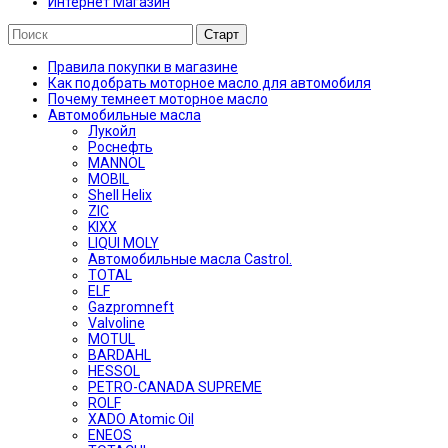
Интернет Магазин
Правила покупки в магазине
Как подобрать моторное масло для автомобиля
Почему темнеет моторное масло
Автомобильные масла
Лукойл
Роснефть
MANNOL
MOBIL
Shell Helix
ZIC
KIXX
LIQUI MOLY
Автомобильные масла Castrol.
TOTAL
ELF
Gazpromneft
Valvoline
MOTUL
BARDAHL
HESSOL
PETRO-CANADA SUPREME
ROLF
XADO Atomic Oil
ENEOS