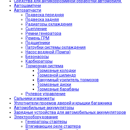
Средства для антикоррозийной обработки автомобиля.
Автошампуни
Автозапчасти
Подвеска передняя
Подвеска задняя
Радиаторы охлаждения
Сцепление
Ремни генератора
Ремень ГРМ
Подшипники
Патрубки системы охлаждения
Насос водяной (Помпа)
Безонасосы
Карбюраторы
Тормозная система
Тормозные колодки
Тормозной цилиндр
Вакуумный усилитель тормозов
Тормозные диски
Тормозные барабаны
Рулевое управление
Сальники и манжеты
Уплотнители проемов дверей и крышки багажника
Автомобильные аккумуляторы
Зарядные устройства для автомобильных аккумуляторов
Электрооборудование
Генераторы стартеры
Втягивающее реле стартера