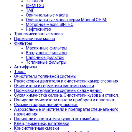
TOTACHI
IDEMITSU
TAIF
Оригинальные масла
Оригинальные масла серии Mannol O.E.M.
Моторное масло SINTEC
Нефтесинтез
Трансмиссионные масла
Промывочные масла
Фильтры
Маслянные фильтры
Воздушные фильтры
Салонные фильтры
Топливные фильтры
Антифризы
Тосол
Очистители топливной системы
Раскоксовки двигателя и очистители камер сгорания
Очистители и герметики системы смазки
Промывки и герметики системы охлаждения
Сухая химчистка салона. Очистители кузова и стекол.
Полироли-очистители панели приборов и пластика
Смазки в аэрозольной упаковке.
Аэрозольные очистители и препараты специального
назначения
Полироли и очистители кузова автомобиля
Клеи, герметики, шпатлевки
Консистентные смазки