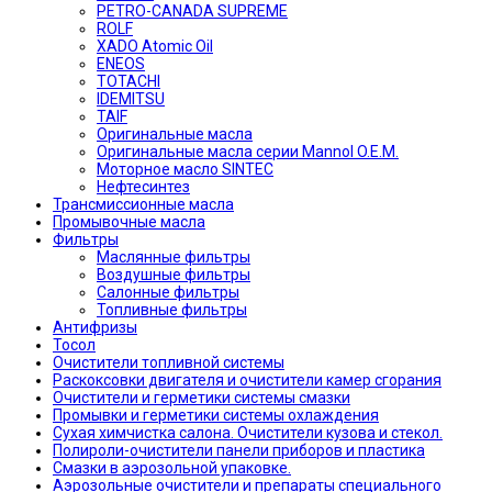
PETRO-CANADA SUPREME
ROLF
XADO Atomic Oil
ENEOS
TOTACHI
IDEMITSU
TAIF
Оригинальные масла
Оригинальные масла серии Mannol O.E.M.
Моторное масло SINTEC
Нефтесинтез
Трансмиссионные масла
Промывочные масла
Фильтры
Маслянные фильтры
Воздушные фильтры
Салонные фильтры
Топливные фильтры
Антифризы
Тосол
Очистители топливной системы
Раскоксовки двигателя и очистители камер сгорания
Очистители и герметики системы смазки
Промывки и герметики системы охлаждения
Сухая химчистка салона. Очистители кузова и стекол.
Полироли-очистители панели приборов и пластика
Смазки в аэрозольной упаковке.
Аэрозольные очистители и препараты специального