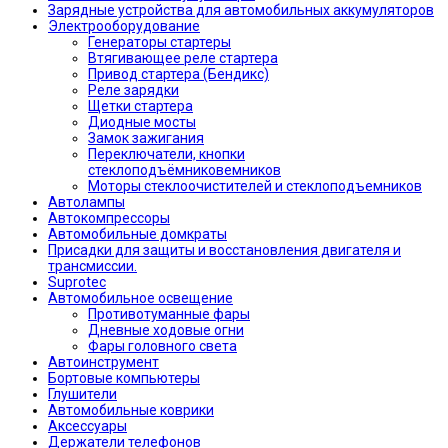
Зарядные устройства для автомобильных аккумуляторов
Электрооборудование
Генераторы стартеры
Втягивающее реле стартера
Привод стартера (Бендикс)
Реле зарядки
Щетки стартера
Диодные мосты
Замок зажигания
Переключатели, кнопки
стеклоподъёмниковемников
Моторы стеклоочистителей и стеклоподъемников
Автолампы
Автокомпрессоры
Автомобильные домкраты
Присадки для защиты и восстановления двигателя и
трансмиссии.
Suprotec
Автомобильное освещение
Противотуманные фары
Дневные ходовые огни
Фары головного света
Автоинструмент
Бортовые компьютеры
Глушители
Автомобильные коврики
Аксессуары
Держатели телефонов