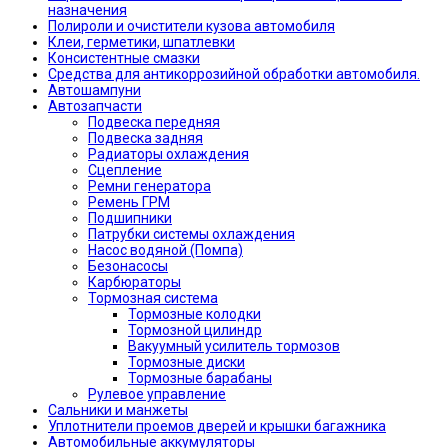
назначения
Полироли и очистители кузова автомобиля
Клеи, герметики, шпатлевки
Консистентные смазки
Средства для антикоррозийной обработки автомобиля.
Автошампуни
Автозапчасти
Подвеска передняя
Подвеска задняя
Радиаторы охлаждения
Сцепление
Ремни генератора
Ремень ГРМ
Подшипники
Патрубки системы охлаждения
Насос водяной (Помпа)
Безонасосы
Карбюраторы
Тормозная система
Тормозные колодки
Тормозной цилиндр
Вакуумный усилитель тормозов
Тормозные диски
Тормозные барабаны
Рулевое управление
Сальники и манжеты
Уплотнители проемов дверей и крышки багажника
Автомобильные аккумуляторы