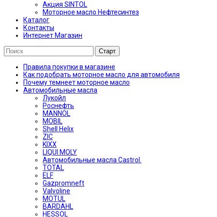
Акция SINTOL
Моторное масло Нефтесинтез
Каталог
Контакты
Интернет Магазин
Правила покупки в магазине
Как подобрать моторное масло для автомобиля
Почему темнеет моторное масло
Автомобильные масла
Лукойл
Роснефть
MANNOL
MOBIL
Shell Helix
ZIC
KIXX
LIQUI MOLY
Автомобильные масла Castrol.
TOTAL
ELF
Gazpromneft
Valvoline
MOTUL
BARDAHL
HESSOL