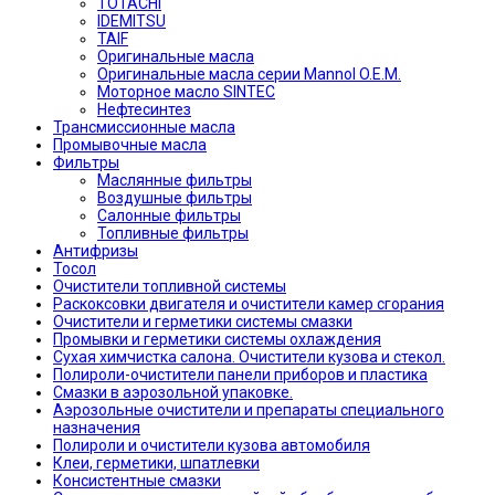
TOTACHI
IDEMITSU
TAIF
Оригинальные масла
Оригинальные масла серии Mannol O.E.M.
Моторное масло SINTEC
Нефтесинтез
Трансмиссионные масла
Промывочные масла
Фильтры
Маслянные фильтры
Воздушные фильтры
Салонные фильтры
Топливные фильтры
Антифризы
Тосол
Очистители топливной системы
Раскоксовки двигателя и очистители камер сгорания
Очистители и герметики системы смазки
Промывки и герметики системы охлаждения
Сухая химчистка салона. Очистители кузова и стекол.
Полироли-очистители панели приборов и пластика
Смазки в аэрозольной упаковке.
Аэрозольные очистители и препараты специального
назначения
Полироли и очистители кузова автомобиля
Клеи, герметики, шпатлевки
Консистентные смазки