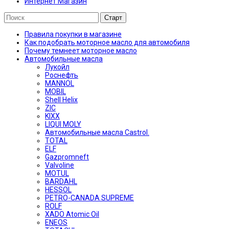
Интернет Магазин
Правила покупки в магазине
Как подобрать моторное масло для автомобиля
Почему темнеет моторное масло
Автомобильные масла
Лукойл
Роснефть
MANNOL
MOBIL
Shell Helix
ZIC
KIXX
LIQUI MOLY
Автомобильные масла Castrol.
TOTAL
ELF
Gazpromneft
Valvoline
MOTUL
BARDAHL
HESSOL
PETRO-CANADA SUPREME
ROLF
XADO Atomic Oil
ENEOS