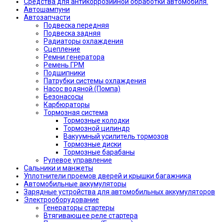
Средства для антикоррозийной обработки автомобиля.
Автошампуни
Автозапчасти
Подвеска передняя
Подвеска задняя
Радиаторы охлаждения
Сцепление
Ремни генератора
Ремень ГРМ
Подшипники
Патрубки системы охлаждения
Насос водяной (Помпа)
Безонасосы
Карбюраторы
Тормозная система
Тормозные колодки
Тормозной цилиндр
Вакуумный усилитель тормозов
Тормозные диски
Тормозные барабаны
Рулевое управление
Сальники и манжеты
Уплотнители проемов дверей и крышки багажника
Автомобильные аккумуляторы
Зарядные устройства для автомобильных аккумуляторов
Электрооборудование
Генераторы стартеры
Втягивающее реле стартера