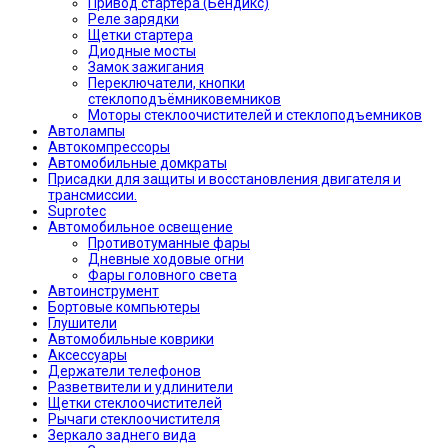
Привод стартера (Бендикс)
Реле зарядки
Щетки стартера
Диодные мосты
Замок зажигания
Переключатели, кнопки
стеклоподъёмниковемников
Моторы стеклоочистителей и стеклоподъемников
Автолампы
Автокомпрессоры
Автомобильные домкраты
Присадки для защиты и восстановления двигателя и
трансмиссии.
Suprotec
Автомобильное освещение
Противотуманные фары
Дневные ходовые огни
Фары головного света
Автоинструмент
Бортовые компьютеры
Глушители
Автомобильные коврики
Аксессуары
Держатели телефонов
Разветвители и удлинители
Щетки стеклоочистителей
Рычаги стеклоочистителя
Зеркало заднего вида