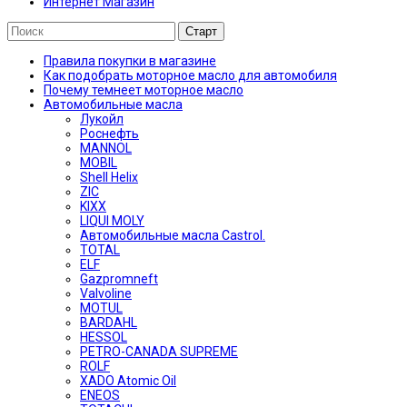
Интернет Магазин
Правила покупки в магазине
Как подобрать моторное масло для автомобиля
Почему темнеет моторное масло
Автомобильные масла
Лукойл
Роснефть
MANNOL
MOBIL
Shell Helix
ZIC
KIXX
LIQUI MOLY
Автомобильные масла Castrol.
TOTAL
ELF
Gazpromneft
Valvoline
MOTUL
BARDAHL
HESSOL
PETRO-CANADA SUPREME
ROLF
XADO Atomic Oil
ENEOS