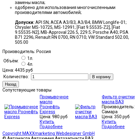
замены масла;
одобрено для использования многочисленными
производителями автомобилей;
Допуски:
API SN; ACEA A3/B3, A3/B4; BMW Longlife-01;
Chrysler MS-10725, MS-12991; [Fiat 9.55535-Z2], [Fiat
9.55535-N2]; MB-Approval 226.5, 229.5; Porsche A40; PSA
B71 2296; Renault RN 0700, RN 0710; VW Standard 502.00,
505.00
Производитель:
Россия
1л.
Объём:
4л.
Цена:
4435 руб
Количество:
Сопутствующие товары
Промывочное
Фильтр очистки
масло
масла ВАЗ
Роснефть
Производитель:
Express
Самара
Цена:
980 руб
Цена:
350 руб
Купить
Купить
Подробнее
Подробнее
Copyright MAXXmarketing Webdesigner GmbH
© Автомасла Автохимия Автозапчасти ВАЗ