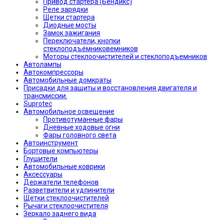
Привод стартера (Бендикс)
Реле зарядки
Щетки стартера
Диодные мосты
Замок зажигания
Переключатели, кнопки
стеклоподъёмниковемников
Моторы стеклоочистителей и стеклоподъемников
Автолампы
Автокомпрессоры
Автомобильные домкраты
Присадки для защиты и восстановления двигателя и
трансмиссии.
Suprotec
Автомобильное освещение
Противотуманные фары
Дневные ходовые огни
Фары головного света
Автоинструмент
Бортовые компьютеры
Глушители
Автомобильные коврики
Аксессуары
Держатели телефонов
Разветвители и удлинители
Щетки стеклоочистителей
Рычаги стеклоочистителя
Зеркало заднего вида