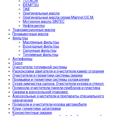
TOTACHI
IDEMITSU
TAIF
Оригинальные масла
Оригинальные масла серии Mannol O.E.M.
Моторное масло SINTEC
Нефтесинтез
Трансмиссионные масла
Промывочные масла
Фильтры
Маслянные фильтры
Воздушные фильтры
Салонные фильтры
Топливные фильтры
Антифризы
Тосол
Очистители топливной системы
Раскоксовки двигателя и очистители камер сгорания
Очистители и герметики системы смазки
Промывки и герметики системы охлаждения
Сухая химчистка салона. Очистители кузова и стекол.
Полироли-очистители панели приборов и пластика
Смазки в аэрозольной упаковке.
Аэрозольные очистители и препараты специального
назначения
Полироли и очистители кузова автомобиля
Клеи, герметики, шпатлевки
Консистентные смазки