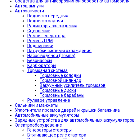
Средства для антикоррозийной обработки автомобиля.
Автошампуни
Автозапчасти
Подвеска передняя
Подвеска задняя
Радиаторы охлаждения
Сцепление
Ремни генератора
Ремень ГРМ
Подшипники
Патрубки системы охлаждения
Насос водяной (Помпа)
Безонасосы
Карбюраторы
Тормозная система
Тормозные колодки
Тормозной цилиндр
Вакуумный усилитель тормозов
Тормозные диски
Тормозные барабаны
Рулевое управление
Сальники и манжеты
Уплотнители проемов дверей и крышки багажника
Автомобильные аккумуляторы
Зарядные устройства для автомобильных аккумуляторов
Электрооборудование
Генераторы стартеры
Втягивающее реле стартера