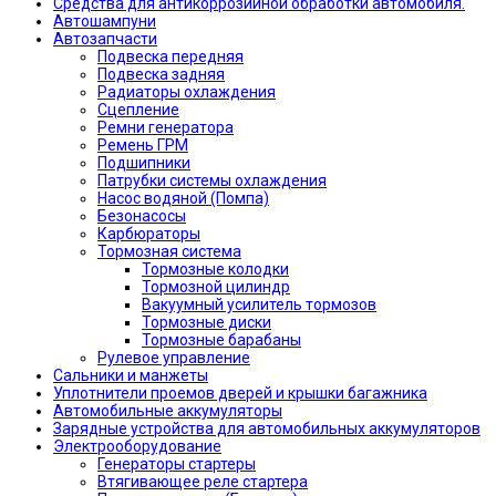
Средства для антикоррозийной обработки автомобиля.
Автошампуни
Автозапчасти
Подвеска передняя
Подвеска задняя
Радиаторы охлаждения
Сцепление
Ремни генератора
Ремень ГРМ
Подшипники
Патрубки системы охлаждения
Насос водяной (Помпа)
Безонасосы
Карбюраторы
Тормозная система
Тормозные колодки
Тормозной цилиндр
Вакуумный усилитель тормозов
Тормозные диски
Тормозные барабаны
Рулевое управление
Сальники и манжеты
Уплотнители проемов дверей и крышки багажника
Автомобильные аккумуляторы
Зарядные устройства для автомобильных аккумуляторов
Электрооборудование
Генераторы стартеры
Втягивающее реле стартера