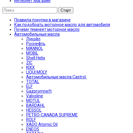
Интернет Магазин
Правила покупки в магазине
Как подобрать моторное масло для автомобиля
Почему темнеет моторное масло
Автомобильные масла
Лукойл
Роснефть
MANNOL
MOBIL
Shell Helix
ZIC
KIXX
LIQUI MOLY
Автомобильные масла Castrol.
TOTAL
ELF
Gazpromneft
Valvoline
MOTUL
BARDAHL
HESSOL
PETRO-CANADA SUPREME
ROLF
XADO Atomic Oil
ENEOS