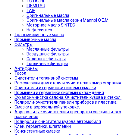
TOTACHI
IDEMITSU
TAIF
Оригинальные масла
Оригинальные масла серии Mannol O.E.M.
Моторное масло SINTEC
Нефтесинтез
Трансмиссионные масла
Промывочные масла
Фильтры
Маслянные фильтры
Воздушные фильтры
Салонные фильтры
Топливные фильтры
Антифризы
Тосол
Очистители топливной системы
Раскоксовки двигателя и очистители камер сгорания
Очистители и герметики системы смазки
Промывки и герметики системы охлаждения
Сухая химчистка салона. Очистители кузова и стекол.
Полироли-очистители панели приборов и пластика
Смазки в аэрозольной упаковке.
Аэрозольные очистители и препараты специального
назначения
Полироли и очистители кузова автомобиля
Клеи, герметики, шпатлевки
Консистентные смазки