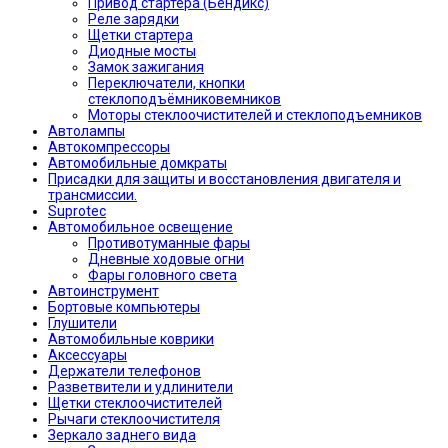
Привод стартера (Бендикс)
Реле зарядки
Щетки стартера
Диодные мосты
Замок зажигания
Переключатели, кнопки
стеклоподъёмниковемников
Моторы стеклоочистителей и стеклоподъемников
Автолампы
Автокомпрессоры
Автомобильные домкраты
Присадки для защиты и восстановления двигателя и
трансмиссии.
Suprotec
Автомобильное освещение
Противотуманные фары
Дневные ходовые огни
Фары головного света
Автоинструмент
Бортовые компьютеры
Глушители
Автомобильные коврики
Аксессуары
Держатели телефонов
Разветвители и удлинители
Щетки стеклоочистителей
Рычаги стеклоочистителя
Зеркало заднего вида