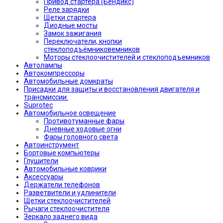
Привод стартера (Бендикс)
Реле зарядки
Щетки стартера
Диодные мосты
Замок зажигания
Переключатели, кнопки
стеклоподъёмниковемников
Моторы стеклоочистителей и стеклоподъемников
Автолампы
Автокомпрессоры
Автомобильные домкраты
Присадки для защиты и восстановления двигателя и
трансмиссии.
Suprotec
Автомобильное освещение
Противотуманные фары
Дневные ходовые огни
Фары головного света
Автоинструмент
Бортовые компьютеры
Глушители
Автомобильные коврики
Аксессуары
Держатели телефонов
Разветвители и удлинители
Щетки стеклоочистителей
Рычаги стеклоочистителя
Зеркало заднего вида