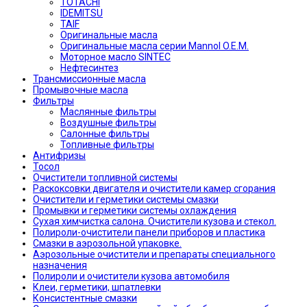
TOTACHI
IDEMITSU
TAIF
Оригинальные масла
Оригинальные масла серии Mannol O.E.M.
Моторное масло SINTEC
Нефтесинтез
Трансмиссионные масла
Промывочные масла
Фильтры
Маслянные фильтры
Воздушные фильтры
Салонные фильтры
Топливные фильтры
Антифризы
Тосол
Очистители топливной системы
Раскоксовки двигателя и очистители камер сгорания
Очистители и герметики системы смазки
Промывки и герметики системы охлаждения
Сухая химчистка салона. Очистители кузова и стекол.
Полироли-очистители панели приборов и пластика
Смазки в аэрозольной упаковке.
Аэрозольные очистители и препараты специального
назначения
Полироли и очистители кузова автомобиля
Клеи, герметики, шпатлевки
Консистентные смазки