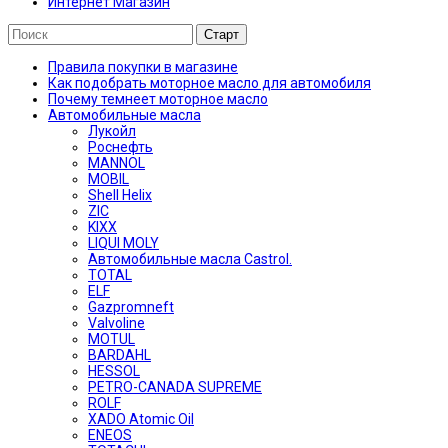
Интернет Магазин
Правила покупки в магазине
Как подобрать моторное масло для автомобиля
Почему темнеет моторное масло
Автомобильные масла
Лукойл
Роснефть
MANNOL
MOBIL
Shell Helix
ZIC
KIXX
LIQUI MOLY
Автомобильные масла Castrol.
TOTAL
ELF
Gazpromneft
Valvoline
MOTUL
BARDAHL
HESSOL
PETRO-CANADA SUPREME
ROLF
XADO Atomic Oil
ENEOS