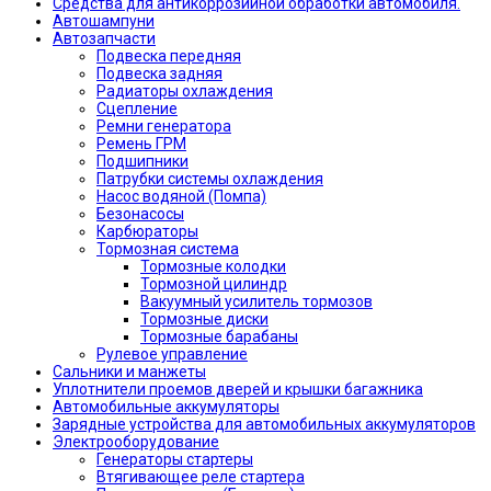
Средства для антикоррозийной обработки автомобиля.
Автошампуни
Автозапчасти
Подвеска передняя
Подвеска задняя
Радиаторы охлаждения
Сцепление
Ремни генератора
Ремень ГРМ
Подшипники
Патрубки системы охлаждения
Насос водяной (Помпа)
Безонасосы
Карбюраторы
Тормозная система
Тормозные колодки
Тормозной цилиндр
Вакуумный усилитель тормозов
Тормозные диски
Тормозные барабаны
Рулевое управление
Сальники и манжеты
Уплотнители проемов дверей и крышки багажника
Автомобильные аккумуляторы
Зарядные устройства для автомобильных аккумуляторов
Электрооборудование
Генераторы стартеры
Втягивающее реле стартера