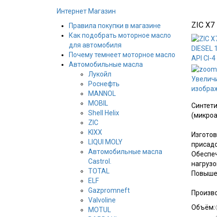
Интернет Магазин
ZIC X7
Правила покупки в магазине
Как подобрать моторное масло
для автомобиля
Почему темнеет моторное масло
Автомобильные масла
Лукойл
Увелич
Роснефть
изобра
MANNOL
MOBIL
Синтети
Shell Helix
(микроа
ZIC
KIXX
Изготов
LIQUI MOLY
присадо
Автомобильные масла
Обеспеч
Castrol.
нагрузо
TOTAL
Повышен
ELF
Gazpromneft
Произв
Valvoline
Объём:
MOTUL