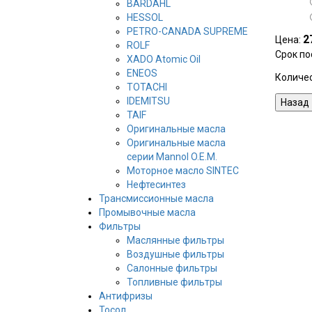
BARDAHL
HESSOL
PETRO-CANADA SUPREME
2
Цена:
ROLF
Срок по
XADO Atomic Oil
ENEOS
Количе
TOTACHI
IDEMITSU
TAIF
Оригинальные масла
Оригинальные масла
серии Mannol O.E.M.
Моторное масло SINTEC
Нефтесинтез
Трансмиссионные масла
Промывочные масла
Фильтры
Маслянные фильтры
Воздушные фильтры
Салонные фильтры
Топливные фильтры
Антифризы
Тосол