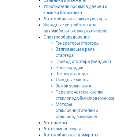
Сальники и манжеты
Уплотнители проемов дверей и
крышки багажника
Автомобильные аккумуляторы
Зарядные устройства для
автомобильных аккумуляторов
Электрооборудование
Генераторы стартеры
Втягивающее реле
стартера
Привод стартера (Бендикс)
Реле зарядки
Щетки стартера
Диодные мосты
Замок зажигания
Переключатели, кнопки
стеклоподъёмниковемников
Моторы
стеклоочистителей и
стеклоподъемников
Автолампы
Автокомпрессоры
Автомобильные домкраты