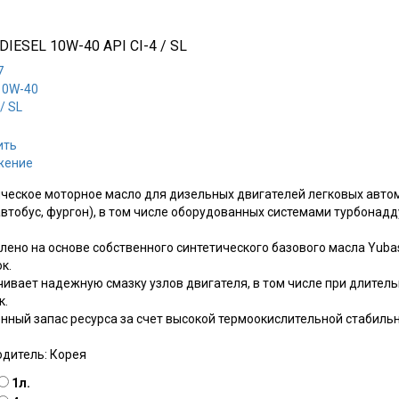
 DIESEL 10W-40 API CI-4 / SL
ить
жение
ческое моторное масло для дизельных двигателей легковых автом
втобус, фургон), в том числе оборудованных системами турбонадд
лено на основе собственного синтетического базового масла Yub
к.
ивает надежную смазку узлов двигателя, в том числе при длител
к.
ный запас ресурса за счет высокой термоокислительной стабильн
одитель:
Корея
1л.