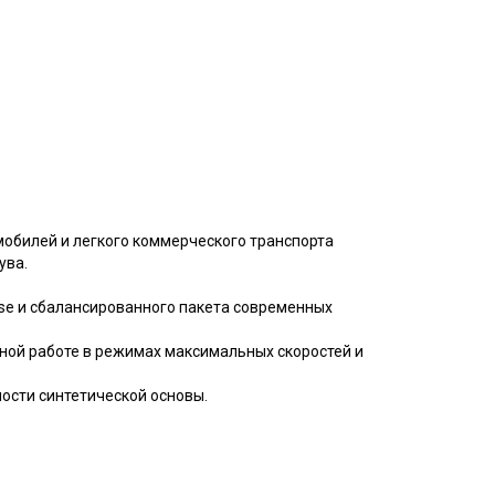
обилей и легкого коммерческого транспорта
ува.
ase и сбалансированного пакета современных
ьной работе в режимах максимальных скоростей и
ости синтетической основы.